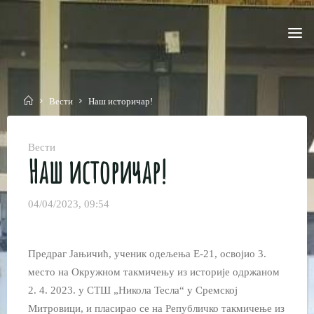
Skip
to
content
Home
Вести
Наш историчар!
Вести
Наш историчар!
04/04/2023, 09:54
Предраг Јањичић, ученик одељења Е-21, освојио 3.
место на Окружном такмичењу из историје одржаном
2. 4. 2023. у СТШ „Никола Тесла“ у Сремској
Митровици, и пласирао се на Републичко такмичење из