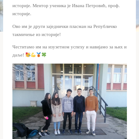
историје. Ментор ученика је Ивана Петровић, проф.
историје.
Ово им је други заједнички пласман на Републичко
такмичење из историје!
Честитамо им на изузетном успеху и навијамо за њих и
даље!