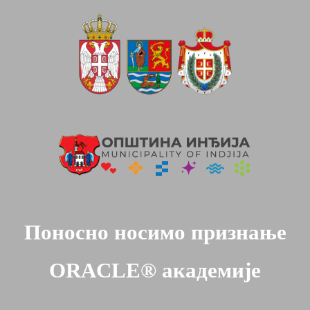
Поносно носимо признање
ORACLE® академије