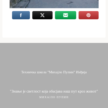
Техничка школа "Михајло Пупин" Инђија
"Знање је светлост која обасјава наш пут кроз живот"
МИХАЈЛО ПУПИН