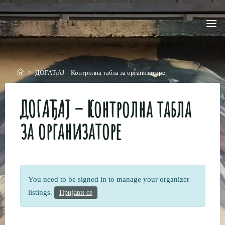
Skip
to
content
Home
ДОГАЂАЈ – Контролна табла за организаторе
ДОГАЂАЈ – Контролна табла
за организаторе
You need to be signed in to manage your organizer
listings.
Пријави се