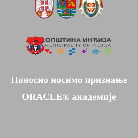
Поносно носимо признање
ORACLE® академије