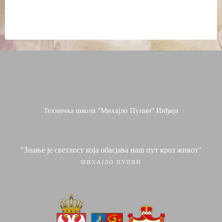
Техничка школа "Михајло Пупин" Инђија
"Знање је светлост која обасјава наш пут кроз живот"
МИХАЈЛО ПУПИН