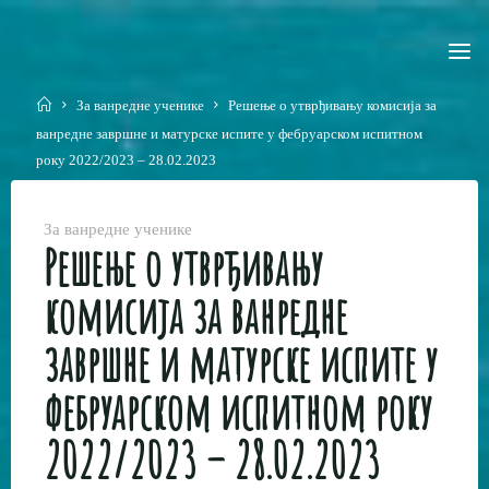
Skip
to
content
Home
За ванредне ученике
Решење о утврђивању комисија за
ванредне завршне и матурске испите у фебруарском испитном
року 2022/2023 – 28.02.2023
За ванредне ученике
Решење о утврђивању
комисија за ванредне
завршне и матурске испите у
фебруарском испитном року
2022/2023 – 28.02.2023