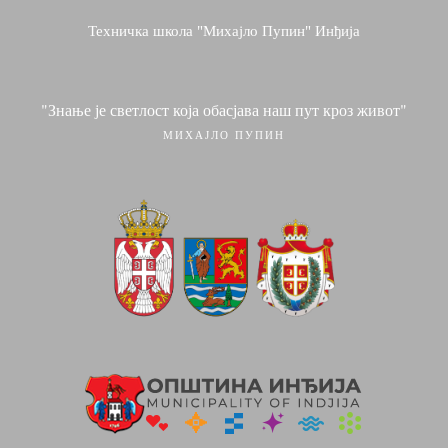
Техничка школа "Михајло Пупин" Инђија
"Знање је светлост која обасјава наш пут кроз живот"
МИХАЈЛО ПУПИН