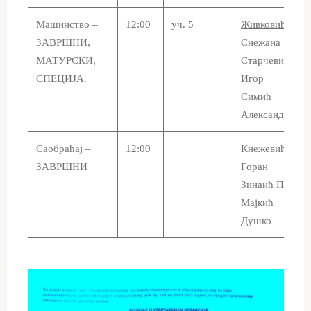
Машинство –
12:00
уч. 5
Живковић
ЗАВРШНИ,
Снежана
МАТУРСКИ,
Старчевић
СПЕЦИЈА.
Игор
Симић
Александар
Саобраћај –
12:00
Кнежевић
ЗАВРШНИ
Горан
Зинаић Пеђа
Мајкић
Душко