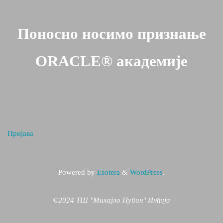
Поносно носимо признање
ORACLE® академије
Пријава
Powered by
Esotera
&
WordPress
.
©2024 ТШ "Михајло Пупин" Инђија