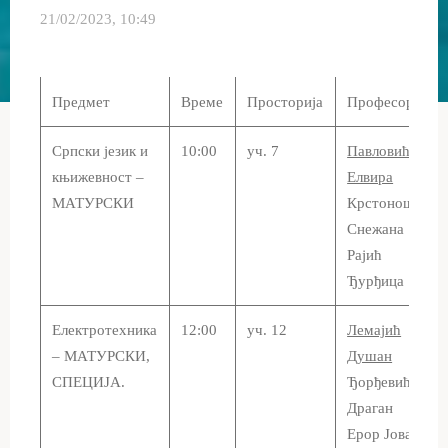
21/02/2023, 10:49
Предмет
Време
Просторија
Професори
Српски језик и
10:00
уч. 7
Павловић
књижевност –
Елвира
МАТУРСКИ
Крстоношић
Снежана
Рајић
Ђурђица
Електротехника
12:00
уч. 12
Лемајић
– МАТУРСКИ,
Душан
СПЕЦИЈА.
Ђорђевић
Драган
Ерор Јован